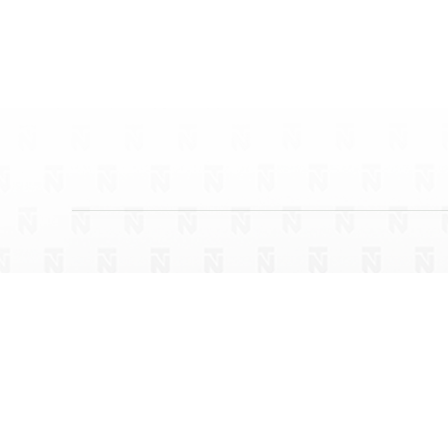
Saalfelden am Steinernen Meer
Großa