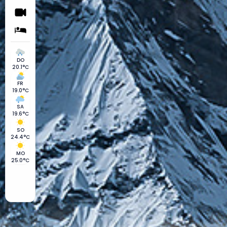
DO
20.1°C
FR
19.0°C
SA
19.6°C
SO
24.4°C
MO
25.0°C