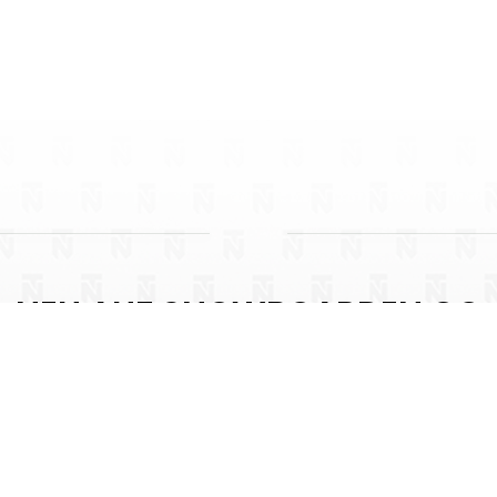
NEU AUF SNOWBOARDEN.CO
rl
Bramberg am Wildkogel