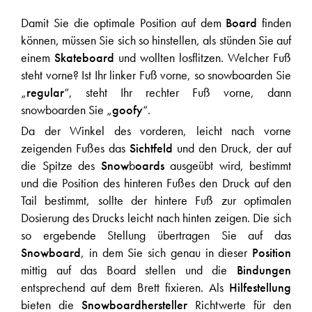
Damit Sie die optimale Position auf dem
Board
finden
können, müssen Sie sich so hinstellen, als stünden Sie auf
einem
Skateboard
und wollten losflitzen. Welcher Fuß
steht vorne? Ist Ihr linker Fuß vorne, so snowboarden Sie
„
regular
“, steht Ihr rechter Fuß vorne, dann
snowboarden Sie „
goofy
“.
Da der Winkel des vorderen, leicht nach vorne
zeigenden Fußes das
Sichtfeld
und den Druck, der auf
die Spitze des
Snow
b
oards
ausgeübt wird, bestimmt
und die Position des hinteren Fußes den Druck auf den
Tail bestimmt, sollte der hintere Fuß zur optimalen
Dosierung des Drucks leicht nach hinten zeigen. Die sich
so ergebende Stellung übertragen Sie auf das
Snowboard
, in dem Sie sich genau in dieser
Position
mittig auf das Board stellen und die
Bindungen
entsprechend auf dem Brett fixieren. Als
Hilfestellung
bieten die
Snowboardhersteller
Richtwerte für den