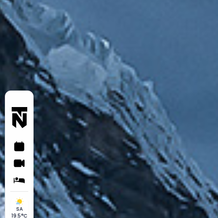
SA
19.5°C