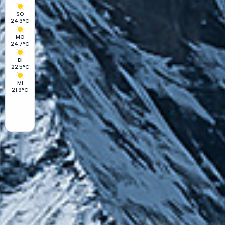
SO
24.3°C
MO
24.7°C
DI
22.5°C
MI
21.9°C